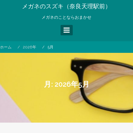
コ
メガネのスズキ（奈良天理駅前）
ン
テ
メガネのことならおまかせ
ン
ツ
へ
ス
ホーム
2026年
5月
キ
ッ
プ
月:
2026年5月