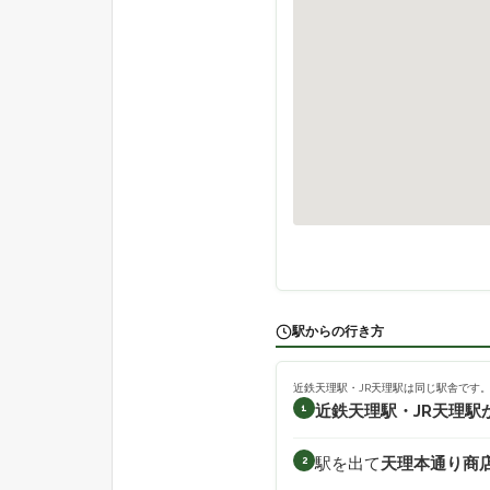
駅からの行き方
近鉄天理駅・JR天理駅は同じ駅舎です
近鉄天理駅・JR天理駅
1
駅を出て
天理本通り商
2