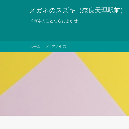
コ
メガネのスズキ（奈良天理駅前）
ン
テ
メガネのことならおまかせ
ン
ツ
へ
ス
ホーム
アクセス
キ
ッ
プ