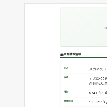
近
店舗基本情報
店名
メガネのス
住所
〒632-001
奈良県天理
電話
0743-62-3
営業時間
10:00〜18: