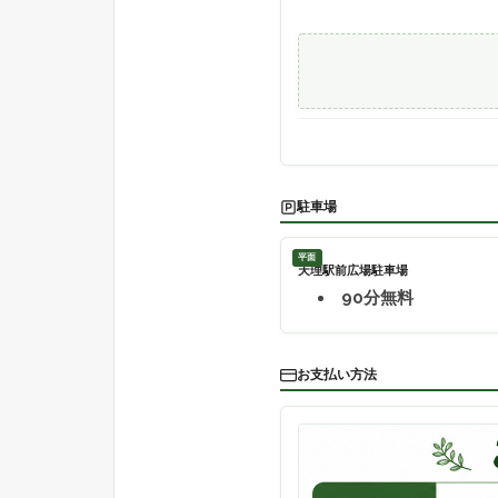
駐車場
平面
天理駅前広場駐車場
90分無料
お支払い方法