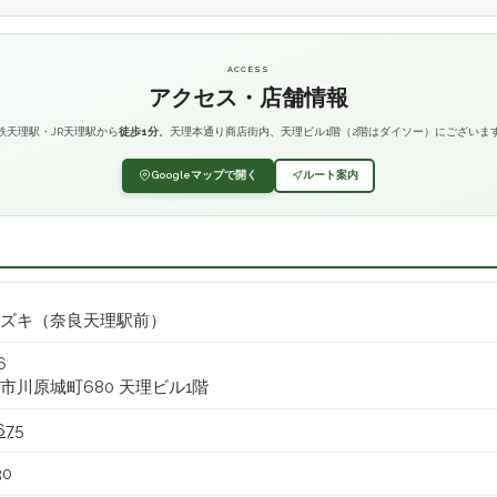
ACCESS
アクセス・店舗情報
鉄天理駅・JR天理駅から
徒歩1分
。天理本通り商店街内、天理ビル1階（2階はダイソー）にございま
Googleマップで開く
ルート案内
ズキ（奈良天理駅前）
6
市川原城町680 天理ビル1階
675
30