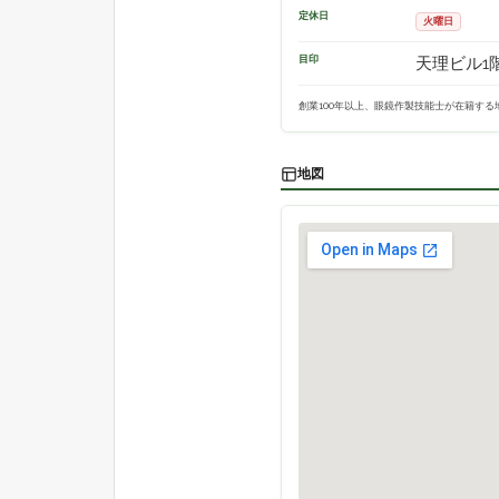
定休日
火曜日
目印
天理ビル1
創業100年以上、眼鏡作製技能士が在籍す
地図