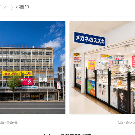
イソー）が目印
1階・店舗外観
入口・1階フ