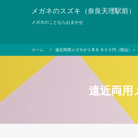
コ
メガネのスズキ（奈良天理駅前）
ン
テ
メガネのことならおまかせ
ン
ツ
へ
ス
ホーム
遠近両用メガネが１本８,８００円（税込）～
キ
ッ
プ
遠近両用