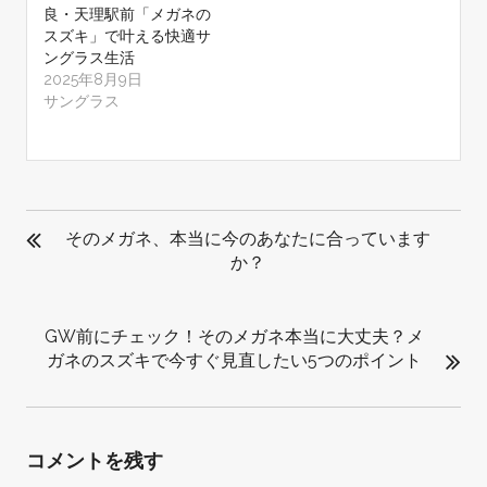
良・天理駅前「メガネの
スズキ」で叶える快適サ
ングラス生活
2025年8月9日
サングラス
投
稿
そのメガネ、本当に今のあなたに合っています
ナ
か？
ビ
ゲ
GW前にチェック！そのメガネ本当に大丈夫？メ
ー
ガネのスズキで今すぐ見直したい5つのポイント
シ
ョ
ン
コメントを残す