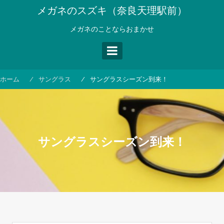
コ
メガネのスズキ（奈良天理駅前）
ン
テ
メガネのことならおまかせ
ン
ツ
へ
ス
ホーム
サングラス
サングラスシーズン到来！
キ
ッ
プ
サングラスシーズン到来！