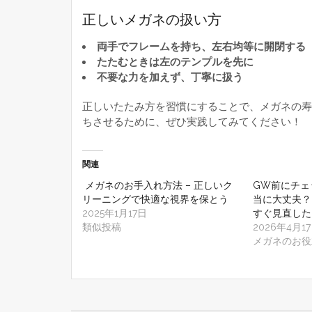
正しいメガネの扱い方
両手でフレームを持ち、左右均等に開閉する
たたむときは左のテンプルを先に
不要な力を加えず、丁寧に扱う
正しいたたみ方を習慣にすることで、メガネの寿
ちさせるために、ぜひ実践してみてください！
関連
メガネのお手入れ方法 – 正しいク
GW前にチェ
リーニングで快適な視界を保とう
当に大丈夫？
2025年1月17日
すぐ見直した
類似投稿
2026年4月1
メガネのお役
投