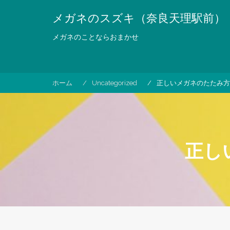
コ
メガネのスズキ（奈良天理駅前）
ン
テ
メガネのことならおまかせ
ン
ツ
へ
ス
ホーム
Uncategorized
正しいメガネのたたみ方
キ
ッ
プ
正し